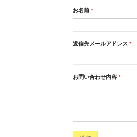
お名前
*
返信先メールアドレス
*
お
お問い合わせ内容
*
問
い
合
わ
せ
内
容
会
社
名