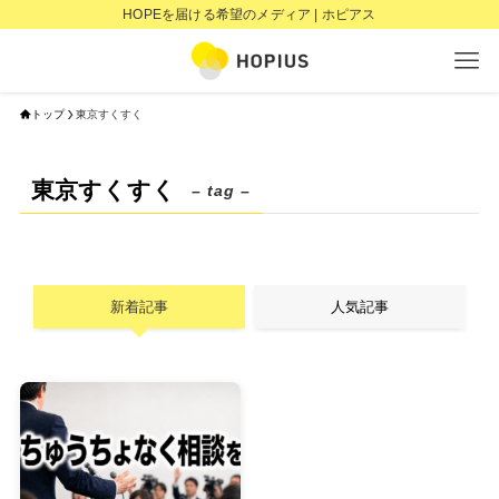
HOPEを届ける希望のメディア | ホピアス
トップ
東京すくすく
東京すくすく
– tag –
新着記事
人気記事