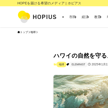
HOPEを届ける希望のメディア | ホピアス
市民
経済
教育
トップ
地球
ハワイの自然を守る
2025年1月1
地球
ELEMINIST