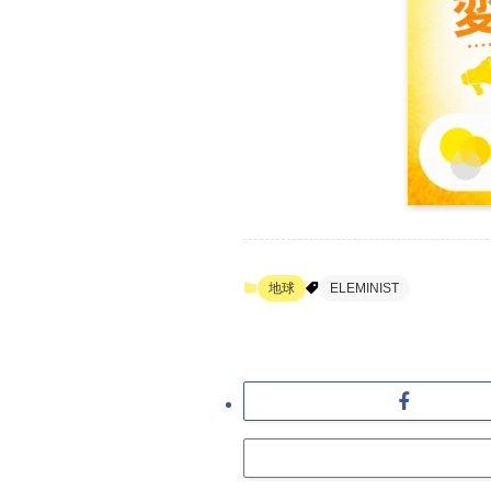
地球
ELEMINIST