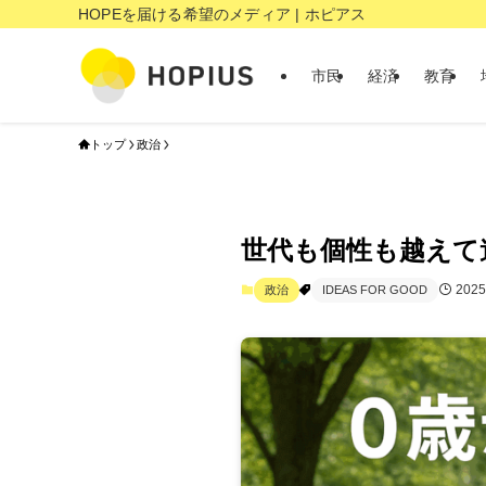
HOPEを届ける希望のメディア | ホピアス
市民
経済
教育
トップ
政治
世代も個性も越えて
202
政治
IDEAS FOR GOOD