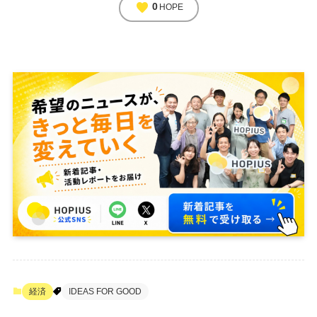
favorite
0
HOPE
経済
IDEAS FOR GOOD