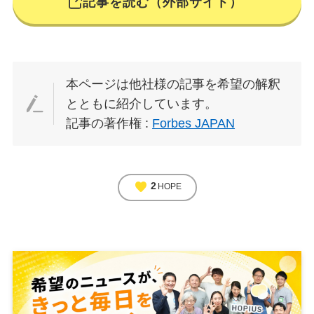
記事を読む（外部サイト）
本ページは他社様の記事を希望の解釈
とともに紹介しています。
記事の著作権 :
Forbes JAPAN
favorite
2
HOPE