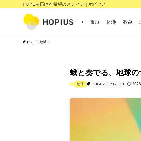
HOPEを届ける希望のメディア | ホピアス
市民
経済
教育
トップ
地球
蛾と奏でる、地球の
202
地球
IDEAS FOR GOOD