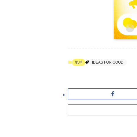
地球
IDEAS FOR GOOD