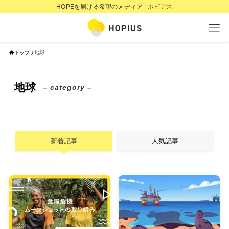
HOPEを届ける希望のメディア | ホピアス
トップ
地球
地球
– category –
新着記事
人気記事