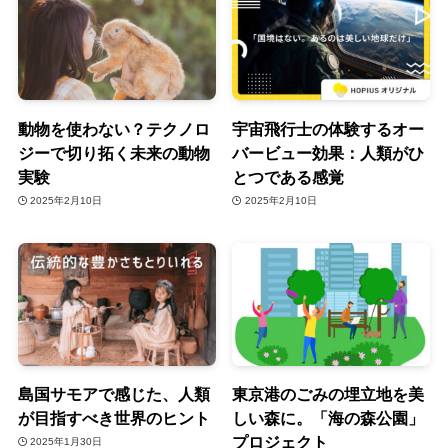
動物を使わない？テクノロ
宇宙飛行士の体験するオー
ジーで切り拓く未来の動物
バービュー効果：人類がひ
実験
とつである感覚
2025年2月10日
2025年2月10日
島国サモアで感じた、人類
東京港のごみの埋立地を美
が目指すべき世界のヒント
しい森に。「海の森公園」
プロジェクト
2025年1月30日