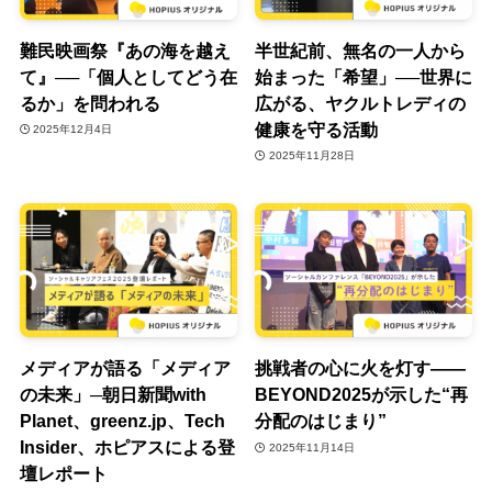
難民映画祭『あの海を越え
半世紀前、無名の一人から
て』──「個人としてどう在
始まった「希望」──世界に
るか」を問われる
広がる、ヤクルトレディの
健康を守る活動
2025年12月4日
2025年11月28日
メディアが語る「メディア
挑戦者の心に火を灯す——
の未来」─朝日新聞with
BEYOND2025が示した“再
Planet、greenz.jp、Tech
分配のはじまり”
Insider、ホピアスによる登
2025年11月14日
壇レポート